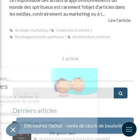
Le responsable des achats & approvisionnements du
monde des spiritueux est rarement l'objet d'articles dans
les médias, contrairement au marketing ou à l...
Lire l'article
Stratégie marketing
Continuité d'activité
Développement de spiritueux
Amélioration continue
1 article
Rechercher
Derniers articles
Risque de Sécession aux USA :
Découvrez l'achat - vente de stock de bouteilles
quels enjeux pour les vins &
spiritueux français ?
Stratégie marketing & marketing sensoriel