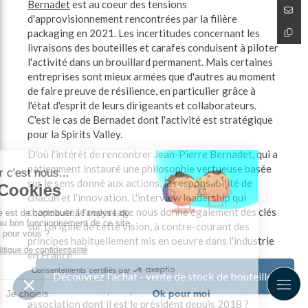
Bernadet
est au coeur des tensions
d'approvisionnement rencontrées par la filière
packaging en 2021. Les incertitudes concernant les
livraisons des bouteilles et carafes conduisent à piloter
l'activité dans un brouillard permanent. Mais certaines
entreprises sont mieux armées que d'autres au moment
de faire preuve de résilience, en particulier grâce à
l'état d'esprit de leurs dirigeants et collaborateurs.
C'est le cas de Bernadet dont l'activité est stratégique
pour la Spirits Valley.
D'où l'intérêt de rencontrer Jean-Pierre Bernadet, qui a
patiemment instauré une philosophie vertueuse basée
sur le sens donné aux actions, la responsabilité de
chacun et l'innovation. L'interview leadership qui
chapeaute le reportage nous donne également des clés
sur l'origine de cette vision, à contre-courant des
principes habituellement mis en oeuvre dans l'industrie
en France.
Mais après-tout, cette philosophie ne pourrait-elle pas
Découvrez l'achat - vente de stock de bouteilles
bénéficier à Atlanpack par effet de ruissellement,
association dont il est le président depuis 2018 ?